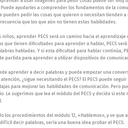
 Aprender a usar imágenes para pedir cosas puede ser muy út
. Puede ayudarles a comprender los fundamentos de la comu
ue pueden pedir las cosas que quieren o necesitan tienden a
recuencia que los que aún no tienen estas habilidades.
 niños, aprender PECS será un camino hacia el aprendizaje d
os que tienen dificultades para aprender a hablar, PECS será
palabras habladas. Y si esta dificultad para hablar continúa, 
e partida para aprender a utilizar dispositivos de comunica
puede aprender a decir palabras y puede empezar una conve
 atención, ¿sigue necesitando el PECS? El PECS puede seguir
tajas para mejorar las habilidades de comunicación. Pero p
o. Le sugerimos que lea el módulo del PECS y decida si este
l.
o los procedimientos del módulo 12, «Hablemos», y ve que a 
difícil decir palabras, sería una buena idea probar el PECS.