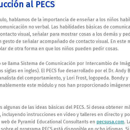
ucción al PECS
ulo, hablamos de la importancia de enseñar a los niños habi
comunicación no verbal. Las habilidades básicas de comunic
contacto visual, señalar para mostrar cosas a los demás y pe
un gesto de señalar acompañado de contacto visual. En este 
lar de otra forma en que los niños pueden pedir cosas.
 se llama Sistema de Comunicación por Intercambio de Imág
s siglas en ingles). El PECS fue desarrollado por el Dr. Andy 
analista del comportamiento, y Lori Frost, logopeda. Bondy y
ablemente este módulo y nos han proporcionado imágenes
s algunas de las ideas básicas del PECS. Si desea obtener m
 incluyendo instrucciones en vídeo y talleres en directo y po
tio web de Pyramid Educational Consultants en
pecsusa.com
. L
 sobre el programa PECS está disponible en ocho idiomas. Si