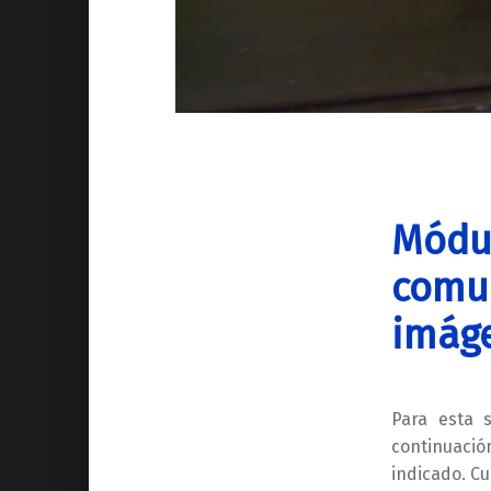
Módul
comun
imág
Para esta 
continuació
indicado. Cu