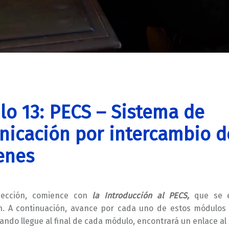
o 13: PECS – Sistema de
icación por intercambio d
enes
sección, comience con
la Introducción al PECS,
que se 
n. A continuación, avance por cada uno de estos módulos
ando llegue al final de cada módulo, encontrará un enlace al 