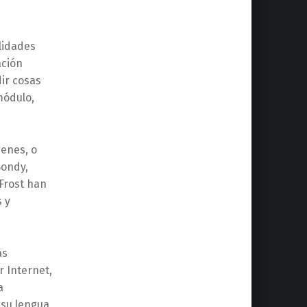
lidades
ación
dir cosas
módulo,
enes, o
Bondy,
 Frost han
 y
ás
r Internet,
a
 su lengua