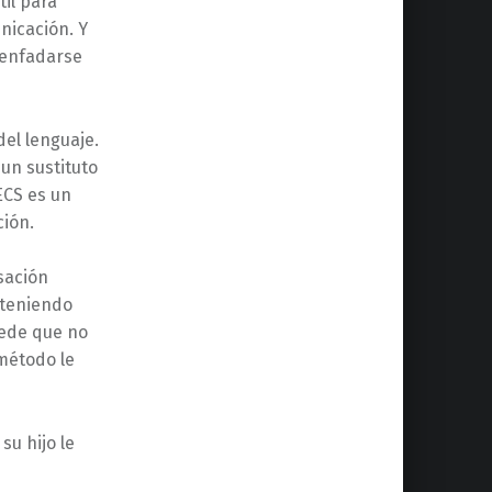
il para
nicación. Y
 enfadarse
el lenguaje.
 un sustituto
PECS es un
ción.
rsación
 teniendo
uede que no
 método le
su hijo le