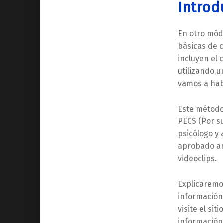
Introd
En otro mód
básicas de 
incluyen el 
utilizando 
vamos a hab
Este método
PECS (Por su
psicólogo y 
aprobado am
videoclips.
Explicaremo
información,
visite el si
información