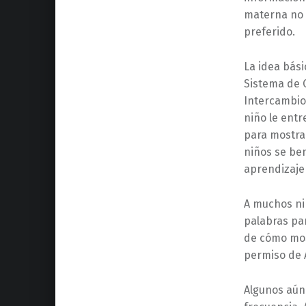
materna no e
preferido.
La idea bási
Sistema de 
Intercambio
niño le ent
para mostrar
niños se ben
aprendizaje
A muchos ni
palabras par
de cómo mos
permiso de
Algunos aún 