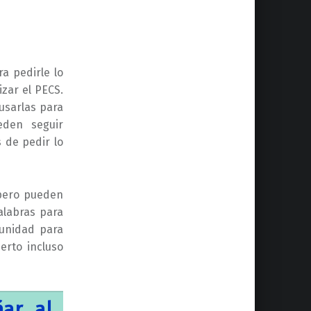
ra pedirle lo
izar el PECS.
usarlas para
eden seguir
 de pedir lo
 pero pueden
alabras para
tunidad para
erto incluso
ar al