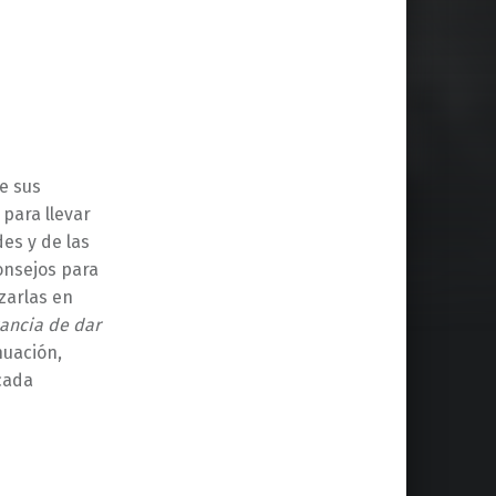
e sus
para llevar
es y de las
onsejos para
zarlas en
ancia de dar
nuación,
 cada