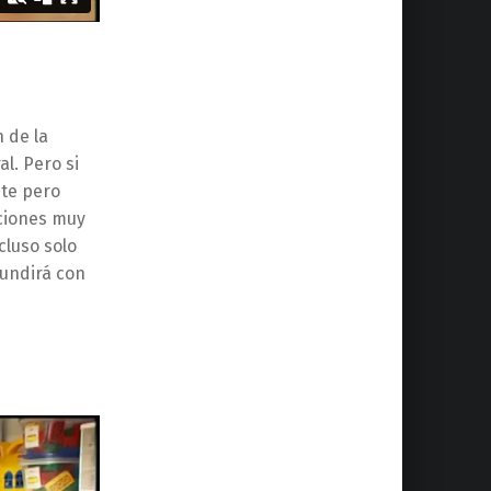
 de la
l. Pero si
nte pero
cciones muy
cluso solo
fundirá con