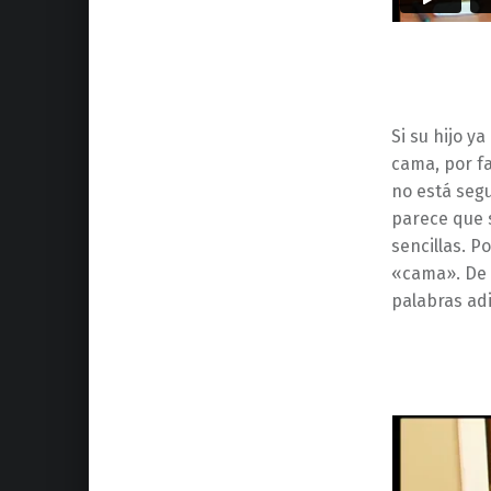
Si su hijo y
cama, por fa
no está segu
parece que 
sencillas. P
«cama». De 
palabras adi