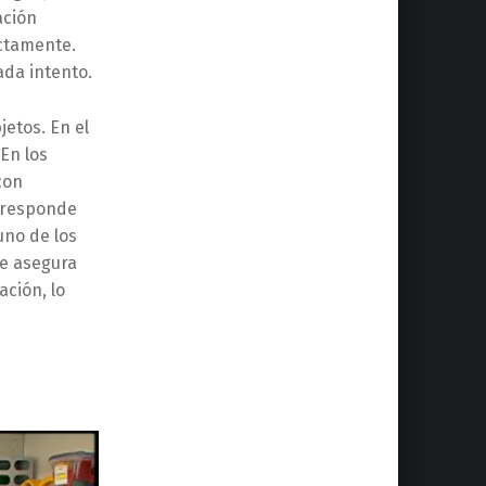
ación
ctamente.
ada intento.
jetos. En el
En los
con
l responde
uno de los
Se asegura
ación, lo