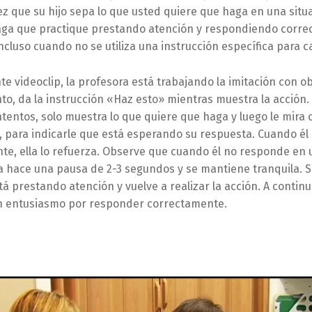
z que su hijo sepa lo que usted quiere que haga en una situ
aga que practique prestando atención y respondiendo corre
incluso cuando no se utiliza una instrucción específica para c
nte videoclip, la profesora está trabajando la imitación con ob
to, da la instrucción «Haz esto» mientras muestra la acción. 
ntentos, solo muestra lo que quiere que haga y luego le mira 
, para indicarle que está esperando su respuesta. Cuando é
te, ella lo refuerza. Observe que cuando él no responde en 
la hace una pausa de 2-3 segundos y se mantiene tranquila. 
tá prestando atención y vuelve a realizar la acción. A continu
n entusiasmo por responder correctamente.