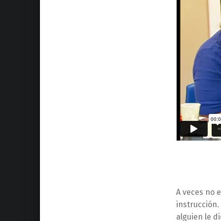
A veces no e
instrucción
alguien le d