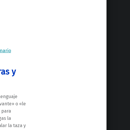
onario
ras y
 lenguaje
evante» o «le
e para
gas la
ar la taza y