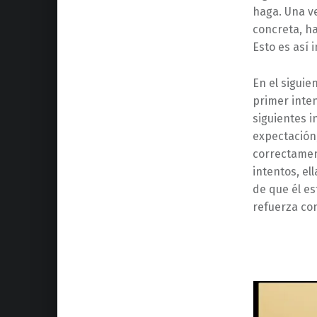
haga. Una ve
concreta, h
Esto es así 
En el siguie
primer inten
siguientes i
expectación
correctamen
intentos, el
de que él es
refuerza co