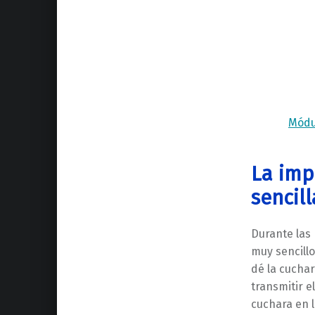
Módul
La imp
sencill
Durante las 
muy sencillo
dé la cucha
transmitir e
cuchara en l