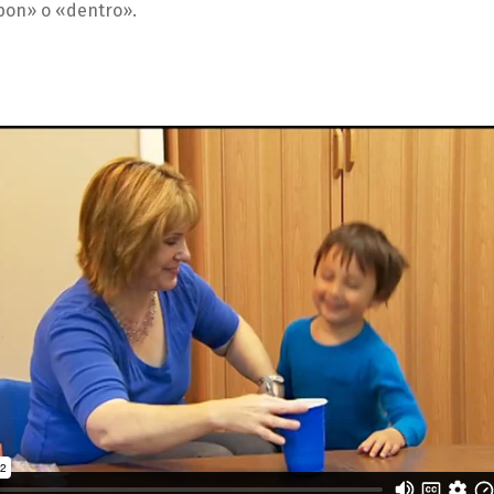
«pon» o «dentro».